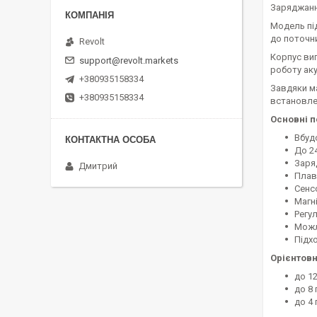
Заряджанн
Модель пі
до поточни
Revolt
Корпус ви
support@revolt.markets
роботу ак
+380935158334
Завдяки м
+380935158334
встановлен
Основні п
Вбуд
До 2
Заря
Дмитрий
Плав
Сенс
Магн
Регу
Можл
Підх
Орієнтовн
до 12
до 8
до 4