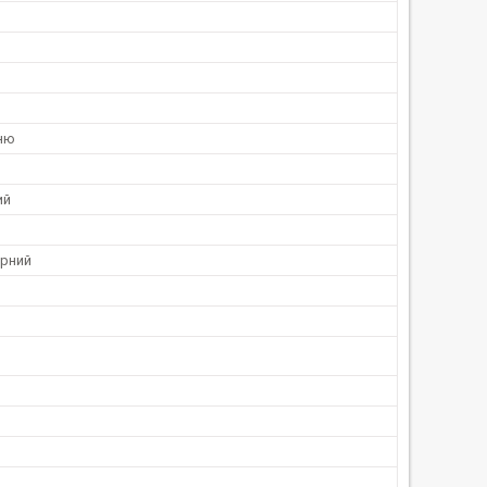
ню
ий
рний