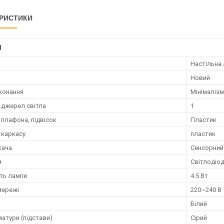
РИСТИКИ
І
Настільна
Новий
конання
Мінімалізм
ь джерел світла
1
 плафона, підвісок
Пластик
 каркасу
пластик
кача
Сенсорний 
и
Світлодіо
ть лампи
4.5 Вт
мережі
220~240 В
Білий
матури (підстави)
Сірий