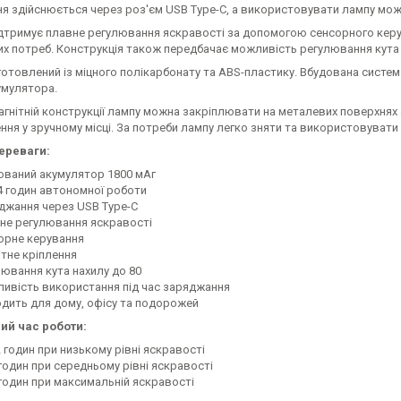
я здійснюється через роз'єм USB Type-C, а використовувати лампу можн
дтримує плавне регулювання яскравості за допомогою сенсорного керу
х потреб. Конструкція також передбачає можливість регулювання кута 
готовлений із міцного полікарбонату та ABS-пластику. Вбудована сист
умулятора.
агнітній конструкції лампу можна закріплювати на металевих поверхнях
ня у зручному місці. За потреби лампу легко зняти та використовувати
ереваги:
ований акумулятор 1800 мАг
4 годин автономної роботи
джання через USB Type-C
не регулювання яскравості
орне керування
ітне кріплення
лювання кута нахилу до 80
ивість використання під час заряджання
одить для дому, офісу та подорожей
ий час роботи:
 годин при низькому рівні яскравості
 годин при середньому рівні яскравості
 годин при максимальній яскравості