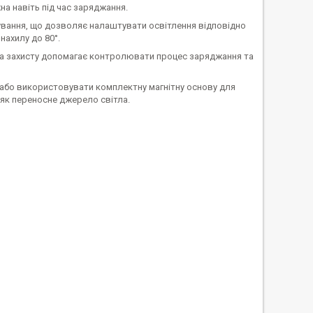
а навіть під час заряджання.
вання, що дозволяє налаштувати освітлення відповідно
нахилу до 80°.
ема захисту допомагає контролювати процес заряджання та
 або використовувати комплектну магнітну основу для
 як переносне джерело світла.