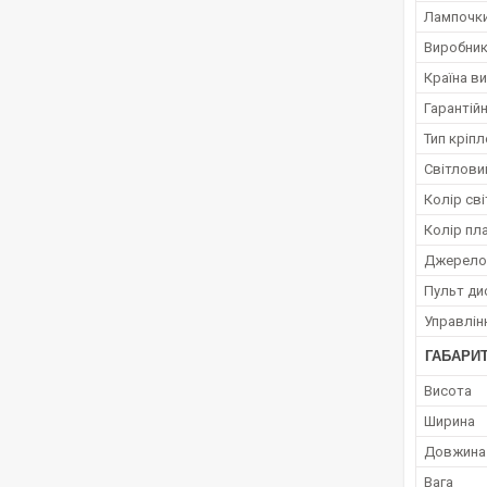
Лампочки
Виробни
Країна в
Гарантійн
Тип кріп
Світлови
Колір сві
Колір пл
Джерело
Пульт ди
Управлін
ГАБАРИТ
Висота
Ширина
Довжина
Вага