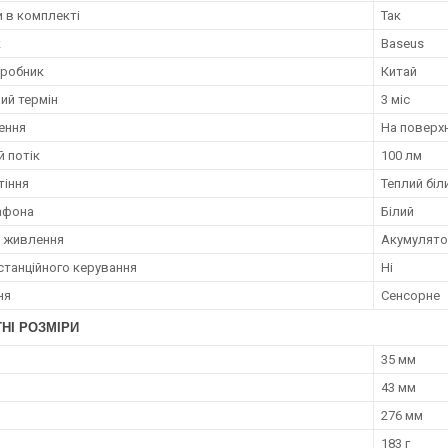
 в комплекті
Так
к
Baseus
иробник
Китай
ий термін
3 міс
лення
На поверх
й потік
100 лм
тіння
Теплий біл
афона
Білий
 живлення
Акумулято
станційного керування
Ні
ня
Сенсорне
НІ РОЗМІРИ
35 мм
43 мм
276 мм
183 г