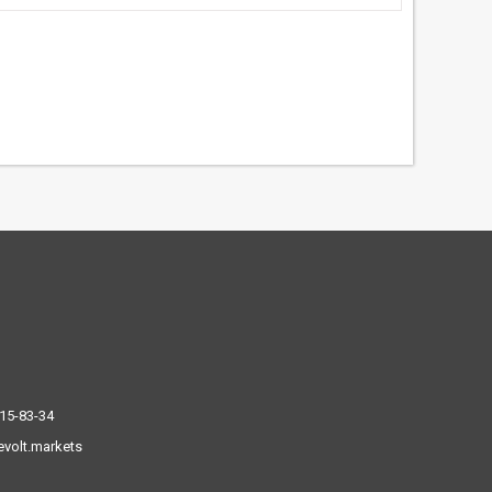
515-83-34
volt.markets