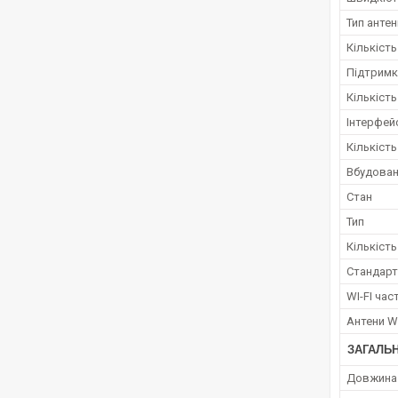
Тип антен
Кількість
Підтримк
Кількість
Інтерфей
Кількіст
Вбудован
Стан
Тип
Кількість
Стандарт
WI-FI час
Антени WI
ЗАГАЛЬН
Довжина