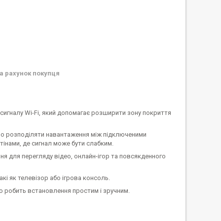
а рахунок покупця
сигналу Wi-Fi, який допомагає розширити зону покриття
ірно розподіляти навантаження між підключеними
тінами, де сигнал може бути слабким.
ння для перегляду відео, онлайн-ігор та повсякденного
кі як телевізор або ігрова консоль.
о робить встановлення простим і зручним.