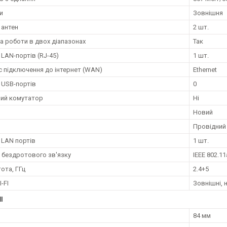
и
Зовнішня
 антен
2 шт.
а роботи в двох діапазонах
Так
 LAN-портів (RJ-45)
1 шт.
с підключення до інтернет (WAN)
Ethernet
ь USB-портів
0
ий комутатор
Ні
Новий
Провідний
 LAN портів
1 шт.
 бездротового зв'язку
IEEE 802.1
тота, ГГц
2.4+5
-FI
Зовнішні, 
І
84 мм