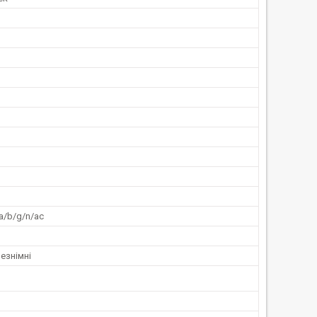
1а/b/g/n/ас
незнімні