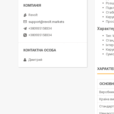
Розш
Підк
Стаб
Revolt
Керу
Прос
support@revolt.markets
+380935158334
Характе
+380935158334
Тип: 
Станд
Інтер
Керу
Суміс
Дмитрий
ХАРАКТЕ
ОСНОВН
Виробни
Країна в
Стандарт
Швидкіст