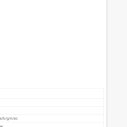
1а/b/g/n/ас
ек