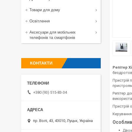
Товари для дому
Освітлення
Аксесуари для мобільних
телефонів та смартфонів
КОНТАКТИ
Репітер X
бездротово
Пристрій п
пристроями
+380 (93) 515-83-34
Репітер до
використан
Пристрій о
Керування
пр. Волі, 43, 43010, Луцьк, Україна
Особлив
Двохд