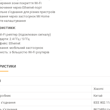
ирення зони покриття Wi-Fi
лючення через Ethernet-порт
ільне з’єднання для різних пристроїв
вання через застосунок Mi Home
те налаштування
ристики:
Wi-Fi репітер (підсилювач сигналу)
арти: 2.4 ГГц / 5 ГГц
фейс: Ethernet
вання: мобільний застосунок
ність: з більшістю Wi-Fi роутерів
РИСТИКИ
І
к
Xiaomi
иробник
Китай
 з'єднання
IEEE 802.1
ь з'єднання
867 Мбіт/с