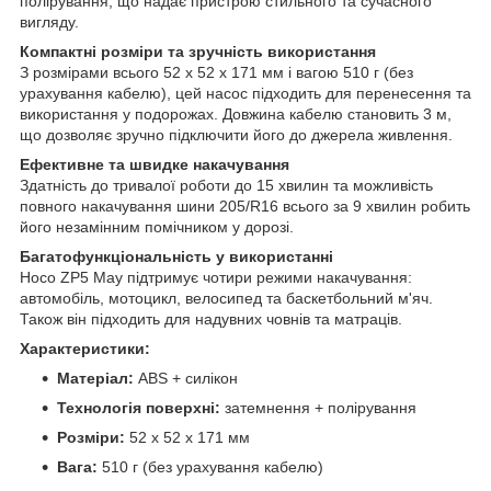
полірування, що надає пристрою стильного та сучасного
вигляду.
Компактні розміри та зручність використання
З розмірами всього 52 x 52 x 171 мм і вагою 510 г (без
урахування кабелю), цей насос підходить для перенесення та
використання у подорожах. Довжина кабелю становить 3 м,
що дозволяє зручно підключити його до джерела живлення.
Ефективне та швидке накачування
Здатність до тривалої роботи до 15 хвилин та можливість
повного накачування шини 205/R16 всього за 9 хвилин робить
його незамінним помічником у дорозі.
Багатофункціональність у використанні
Hoco ZP5 May підтримує чотири режими накачування:
автомобіль, мотоцикл, велосипед та баскетбольний м'яч.
Також він підходить для надувних човнів та матраців.
Характеристики:
Матеріал:
ABS + силікон
Технологія поверхні:
затемнення + полірування
Розміри:
52 x 52 x 171 мм
Вага:
510 г (без урахування кабелю)