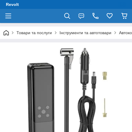
Revolt
Товари та послуги
Інструменти та автотовари
Авток