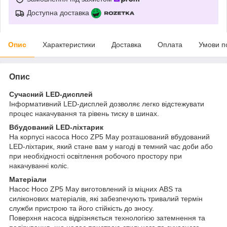
Доступна доставка
Опис
Характеристики
Доставка
Оплата
Умови п
Опис
Сучасний LED-дисплей
Інформативний LED-дисплей дозволяє легко відстежувати
процес накачування та рівень тиску в шинах.
Вбудований LED-ліхтарик
На корпусі насоса Hoco ZP5 May розташований вбудований
LED-ліхтарик, який стане вам у нагоді в темний час доби або
при необхідності освітлення робочого простору при
накачуванні коліс.
Матеріали
Насос Hoco ZP5 May виготовлений із міцних ABS та
силіконових матеріалів, які забезпечують тривалий термін
служби пристрою та його стійкість до зносу.
Поверхня насоса відрізняється технологією затемнення та