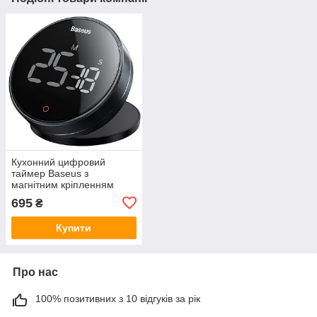
Кухонний цифровий
таймер Baseus з
магнітним кріпленням
Heyo Rotation Countdown
695
₴
Timer Pro Чорний
Купити
Про нас
100% позитивних з 10 відгуків за рік