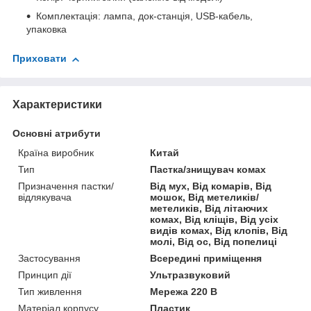
Комплектація: лампа, док-станція, USB-кабель,
упаковка
Приховати
Характеристики
Основні атрибути
Країна виробник
Китай
Тип
Пастка/знищувач комах
Призначення пастки/
Від мух, Від комарів, Від
відлякувача
мошок, Від метеликів/
метеликів, Від літаючих
комах, Від кліщів, Від усіх
видів комах, Від клопів, Від
молі, Від ос, Від попелиці
Застосування
Всередині приміщення
Принцип дії
Ультразвуковий
Тип живлення
Мережа 220 В
Матеріал корпусу
Пластик