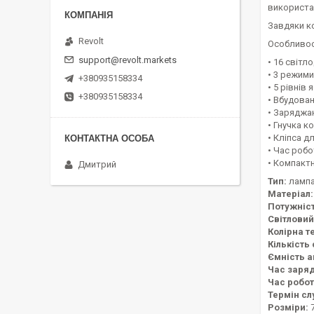
використа
Завдяки ко
Revolt
Особливос
support@revolt.markets
• 16 світл
• 3 режими
+380935158334
• 5 рівнів
+380935158334
• Вбудова
• Заряджа
• Гнучка к
• Кліпса д
• Час робо
• Компакт
Дмитрий
Тип:
лампа
Матеріал:
Потужніст
Світловий
Колірна т
Кількість 
Ємність а
Час заря
Час робот
Термін сл
Розміри:
7