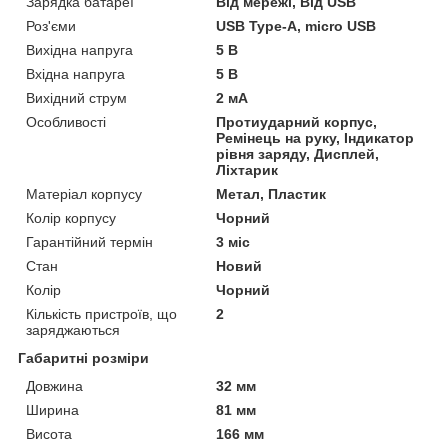
Зарядка батареї
Від мережі, Від USB
Роз'єми
USB Type-A, micro USB
Вихідна напруга
5 В
Вхідна напруга
5 В
Вихідний струм
2 мА
Особливості
Протиударний корпус,
Ремінець на руку, Індикатор
рівня заряду, Дисплей,
Ліхтарик
Матеріал корпусу
Метал, Пластик
Колір корпусу
Чорний
Гарантійний термін
3 міс
Стан
Новий
Колір
Чорний
Кількість пристроїв, що
2
заряджаються
Габаритні розміри
Довжина
32 мм
Ширина
81 мм
Висота
166 мм