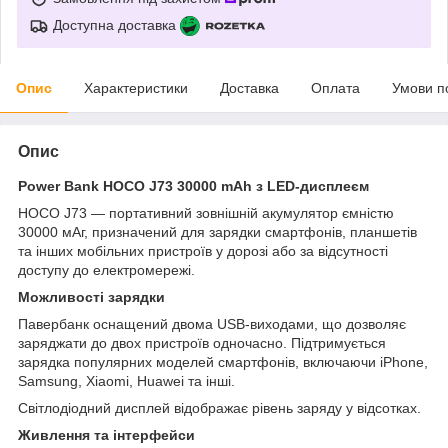
Доступна доставка
Опис
Характеристики
Доставка
Оплата
Умови п
Опис
Power Bank HOCO J73 30000 mAh з LED-дисплеєм
HOCO J73 — портативний зовнішній акумулятор ємністю
30000 мАг, призначений для зарядки смартфонів, планшетів
та інших мобільних пристроїв у дорозі або за відсутності
доступу до електромережі.
Можливості зарядки
Павербанк оснащений двома USB-виходами, що дозволяє
заряджати до двох пристроїв одночасно. Підтримується
зарядка популярних моделей смартфонів, включаючи iPhone,
Samsung, Xiaomi, Huawei та інші.
Світлодіодний дисплей відображає рівень заряду у відсотках.
Живлення та інтерфейси