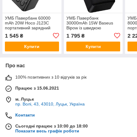
УМБ Павербанк 60000
УМБ Павербанк
УМБ
mAh 20W Hoco J123C
30000mAh 15W Baseus
800
портативний зарядний
Bipow із швидкою
порт
пристрій зі швидкою
зарядкою портативний
прис
1 545
1 795
2 2
₴
₴
зарядкою Power Bank з
зарядний пристрій Чорний
заря
ліхтарем LED дисплей
ліхт
Купити
Купити
Чорний
Чор
Про нас
100% позитивних з 10 відгуків за рік
Працює з 15.06.2021
м. Луцьк
пр. Волі, 43, 43010, Луцьк, Україна
Контакти
Сьогодні працює з 10:00 до 18:00
Показати весь графік роботи