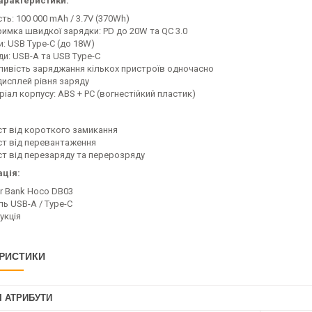
арактеристики:
ть: 100 000 mAh / 3.7V (370Wh)
римка швидкої зарядки: PD до 20W та QC 3.0
и: USB Type-C (до 18W)
ди: USB-A та USB Type-C
ивість заряджання кількох пристроїв одночасно
дисплей рівня заряду
іал корпусу: ABS + PC (вогнестійкий пластик)
ст від короткого замикання
ст від перевантаження
ст від перезаряду та перерозряду
ція:
r Bank Hoco DB03
ль USB-A / Type-C
укція
РИСТИКИ
І АТРИБУТИ