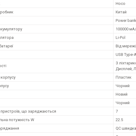
к
Hoco
иробник
Китай
Power ban
акумулятору
100000 мА
улятора
Li-Pol
батареї
Від мережі
USB Type-A
З ліхтарик
сті
Дисплей, Л
 корпусу
Пластик
рпусу
Чорний
Новий
Чорний
ь пристроїв, що заряджаються
7
ьна потужність W
22.5
заряджання
QC швидка