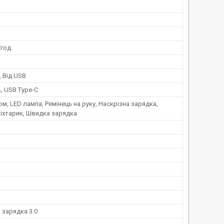
k
/год
, Від USB
, USB Type-C
ом, LED лампа, Ремінець на руку, Наскрізна зарядка,
іхтарик, Швидка зарядка
 зарядка 3.0