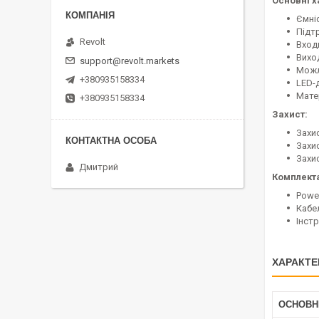
Основні х
Ємніс
Підт
Revolt
Вход
Вихо
support@revolt.markets
Можл
+380935158334
LED-
Матер
+380935158334
Захист:
Захи
Захи
Захи
Дмитрий
Комплекта
Powe
Кабе
Інстр
ХАРАКТЕ
ОСНОВН