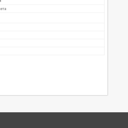
м
ета