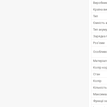
Виробни
Країна в
Тип
Ємність 
Тип акум
Зарядка 
Роз'єми
Особливо
Матеріал
Колір ко
Стан
Колір
Кількіст
Максимал
Функції 