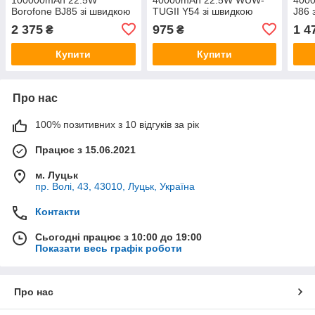
Borofone BJ85 зі швидкою
TUGII Y54 зі швидкою
J86 
зарядкою PD/QC та
зарядкою PD/QC та
PD/Q
2 375
975
1 4
₴
₴
ліхтариком Чорний
ліхтариком Чорний
Чор
Купити
Купити
Про нас
100% позитивних з 10 відгуків за рік
Працює з 15.06.2021
м. Луцьк
пр. Волі, 43, 43010, Луцьк, Україна
Контакти
Сьогодні працює з 10:00 до 19:00
Показати весь графік роботи
Про нас