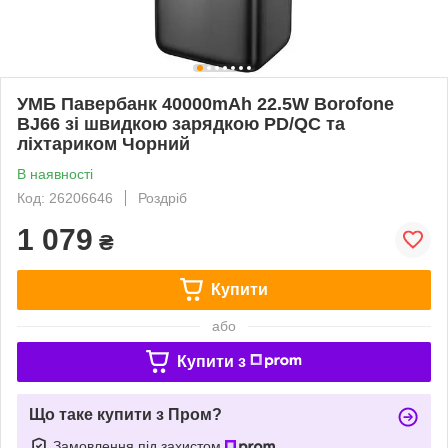
УМБ Павербанк 40000mAh 22.5W Borofone
BJ66 зі швидкою зарядкою PD/QC та
ліхтариком Чорний
В наявності
Код: 26206646
Роздріб
1 079
₴
Купити
або
Купити з
Що таке купити з Пром?
Замовлення під захистом