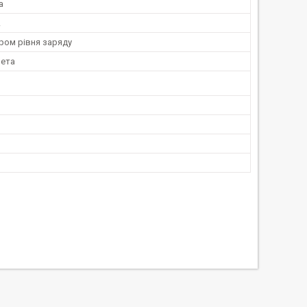
а
A
ром рівня заряду
ета