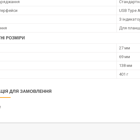
заряджання
Стандартн
нтерфейси
USB Type 
З індикато
ення
Для планш
НІ РОЗМІРИ
27 мм
69 мм
138 мм
401 г
ЦІЯ ДЛЯ ЗАМОВЛЕННЯ
₴