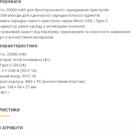
 переваги
сть 20000 mAh для багаторазового заряджання пристроїв
USB-виходи для одночасної зарядки кількох гаджетів
римка зарядки самого пристрою через Micro-USB / Type-C
індикатор рівня заряду з активацією кнопкою
торівневий захист від перегріву, перенапруги та короткого замикання
с із вогнестійких матеріалів
 характеристики
сть: 20000 mAh
атареї: літій-полімерна (A+)
 Type-C (5V/2A)
: 2 × USB-A (5V/2.1A)
ьний вихід: 5V/2.1A
іал корпусу: ABS + PC (вогнестійкий пластик)
ри: 138 × 69 × 27 мм
 401 г
РИСТИКИ
І АТРИБУТИ