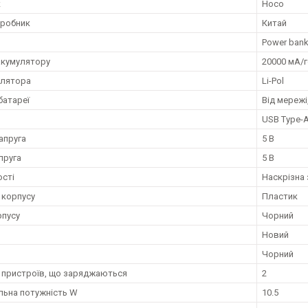
к
Hoco
иробник
Китай
Power ban
акумулятору
20000 мА/
улятора
Li-Pol
батареї
Від мережі
USB Type-A
апруга
5 В
пруга
5 В
сті
Наскрізна 
 корпусу
Пластик
рпусу
Чорний
Новий
Чорний
ь пристроїв, що заряджаються
2
ьна потужність W
10.5