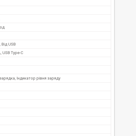
k
год
, Від USB
, USB Type-C
зарядка, Індикатор рівня заряду