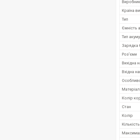
Виробни
Країна в
Тип
Ємність 
Тип акум
Зарядка 
Роз'єми
Вихідна н
Вхідна на
Особливо
Матеріал
Колір ко
Стан
Колір
Кількіст
Максимал