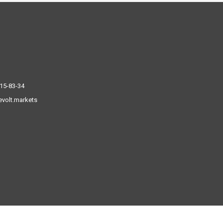
515-83-34
volt.markets