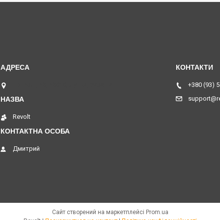
пр. Волі, 43, 43010, Луцьк, Україна
+380 (93) 
support@re
Revolt
Дмитрий
Сайт створений на маркетплейсі
Prom.ua