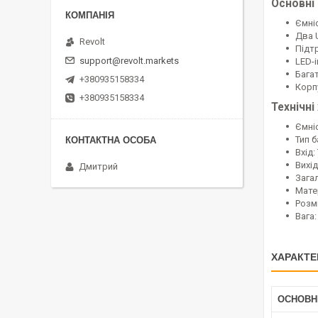
Основні
Ємні
Два 
Revolt
Підт
support@revolt.markets
LED-
Бага
+380935158334
Корпу
+380935158334
Технічні
Ємні
Тип б
Вхід:
Вихід
Дмитрий
Загал
Матер
Розмі
Вага:
ХАРАКТЕ
ОСНОВН