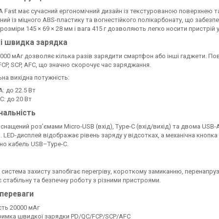
A Fast має сучасний ергономічний дизайн із текстурованою поверхнею 
ий із міцного ABS-пластику та вогнестійкого полікарбонату, що забезпе
розміри 145 × 69 × 28 мм і вага 415 г дозволяють легко носити пристрій 
 і швидка зарядка
000 мАг дозволяє кілька разів зарядити смартфон або інші гаджети. П
 FCP, SCP, AFC, що значно скорочує час заряджання.
на вихідна потужність:
: до 22.5 Вт
C: до 20 Вт
нальність
снащений роз’ємами Micro-USB (вхід), Type-C (вхід/вихід) та двома USB-
 LED-дисплей відображає рівень заряду у відсотках, а механічна кнопк
но кабель USB–Type-C.
система захисту запобігає перегріву, короткому замиканню, перенапруз
 стабільну та безпечну роботу з різними пристроями.
 переваги
сть 20000 мАг
римка швидкої зарядки PD/QC/FCP/SCP/AFC