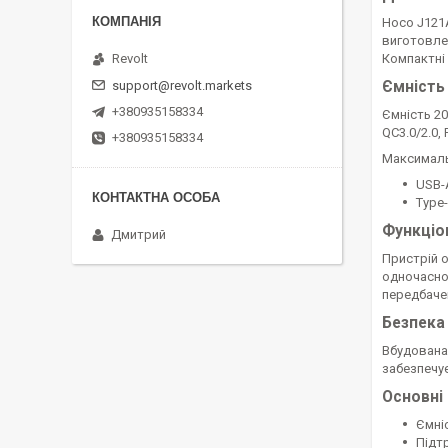
Hoco J121
виготовлен
Revolt
Компактні 
support@revolt.markets
Ємність
+380935158334
Ємність 20
QC3.0/2.0,
+380935158334
Максималь
USB-A
Type-
Функціо
Дмитрий
Пристрій о
одночасно.
передбаче
Безпека
Вбудована 
забезпечує
Основні
Ємні
Підт