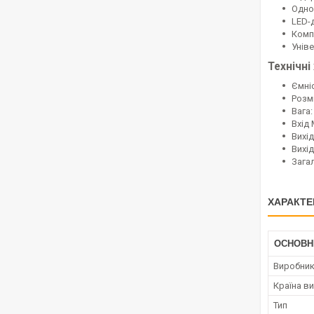
Одно
LED-
Комп
Унів
Технічні
Ємніс
Розмі
Вага:
Вхід 
Вихід
Вихід
Зага
ХАРАКТЕ
ОСНОВН
Виробни
Країна в
Тип