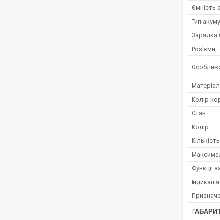
Ємність 
Тип акум
Зарядка 
Роз'єми
Особливо
Матеріал
Колір ко
Стан
Колір
Кількіст
Максимал
Функції 
Індикація
Признач
ГАБАРИТ