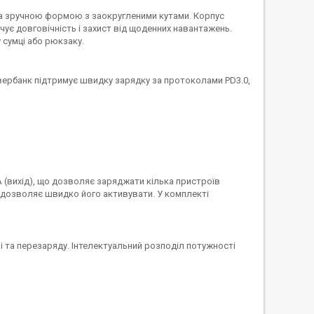
та зручною формою з заокругленими кутами. Корпус
чує довговічність і захист від щоденних навантажень.
у сумці або рюкзаку.
овербанк підтримує швидку зарядку за протоколами PD3.0,
A (вихід), що дозволяє заряджати кілька пристроїв
а дозволяє швидко його активувати. У комплекті
і та перезаряду. Інтелектуальний розподіл потужності