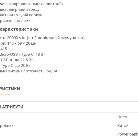
часна зарядка кількох пристроїв
дисплей рівня заряду
актний і міцний корпус
ерсальні роз’єми
 характеристики
ть: 20000 мАг (літій-полімерний акумулятор)
ри: 145 × 69 × 28 мм
 415 г
Micro-USB / Type-C: 18 Вт
 USB-A: до 22.5 Вт
 Type-C: до 20 Вт
льна вихідна потужність: 5V/3A
РИСТИКИ
І АТРИБУТИ
к
Hoco
иробник
Китай
Power ban