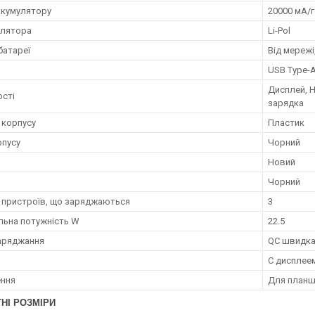
акумулятору
20000 мА/
улятора
Li-Pol
батареї
Від мережі
USB Type-A
Дисплей, Н
сті
зарядка
 корпусу
Пластик
рпусу
Чорний
Новий
Чорний
ь пристроїв, що заряджаються
3
ьна потужність W
22.5
заряджання
QC швидка
С дисплее
ення
Для планш
НІ РОЗМІРИ