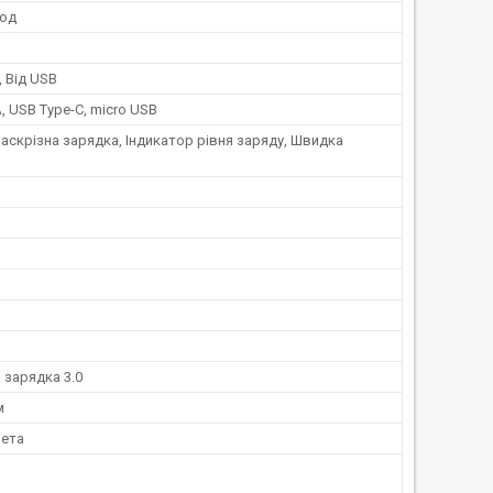
год
, Від USB
, USB Type-C, micro USB
аскрізна зарядка, Індикатор рівня заряду, Швидка
 зарядка 3.0
м
ета