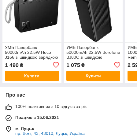
УМБ Павербанк
УМБ Павербанк
УМБ
50000mAh 22.5W Hoco
50000mAh 22.5W Borofone
100
J166 зі швидкою зарядкою
BJ80C зі швидкою
Rema
PD/QC та ліхтариком
зарядкою PD/QC Чорний
заря
1 490
1 075
2 5
₴
₴
Чорний
ліхт
Купити
Купити
Про нас
100% позитивних з 10 відгуків за рік
Працює з 15.06.2021
м. Луцьк
пр. Волі, 43, 43010, Луцьк, Україна