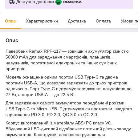
Доступна доставка
Опис
Характеристики
Доставка
Оплата
Умови п
Опис
Павербанк Remax RPP-117 — зовнішній акумулятор ємністю
50000 mAh для заряджання смартфонів, планшетів,
навушників, портативної електроніки та інших сумісних
пристроїв.
Модель оснащена одним портом USB Type-C та двома
портами USB-A, що дозволяє заряджати до трьох пристроїв
одночасно. Порт Type-C підтримує заряджання потужністю до
27 Вт, а порти USB-A — до 22.5 Вт.
Для заряджання самого акумулятора передбачені роз'єми
USB Type-C та Micro USB. Підтримуються протоколи швидкого
заряджання PD 3.0, PD 2.0, QC 3.0 та QC 2.0.
Корпус виготовлений із матеріалу ABS+PC класу V0.
Вбудований LED-дисплей відображає поточний рівень заряду
акумулятора. Конструкція доповнена ручкою для