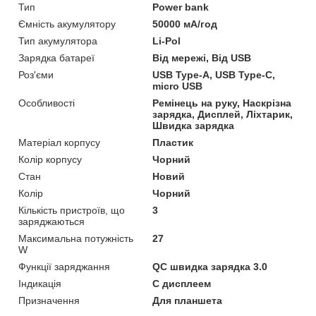
Тип
Power bank
Ємність акумулятору
50000 мА/год
Тип акумулятора
Li-Pol
Зарядка батареї
Від мережі, Від USB
Роз'єми
USB Type-A, USB Type-C,
micro USB
Особливості
Ремінець на руку, Наскрізна
зарядка, Дисплей, Ліхтарик,
Швидка зарядка
Матеріал корпусу
Пластик
Колір корпусу
Чорний
Стан
Новий
Колір
Чорний
Кількість пристроїв, що
3
заряджаються
Максимальна потужність
27
W
Функції заряджання
QC швидка зарядка 3.0
Індикація
С дисплеем
Призначення
Для планшета