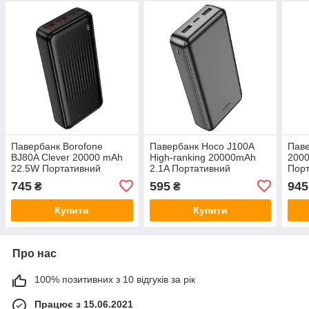
Павербанк Borofone
Павербанк Hoco J100A
Паве
BJ80A Clever 20000 mAh
High-ranking 20000mAh
200
22.5W Портативний
2.1A Портативний
Порт
акумулятор зі швидкою
зовнішній акумулятор
акум
745
595
945
₴
₴
зарядкою Чорний
Чорний
Чор
Купити
Купити
Про нас
100% позитивних з 10 відгуків за рік
Працює з 15.06.2021