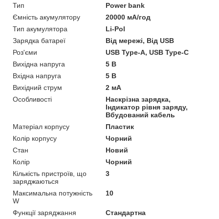
Тип
Power bank
Ємність акумулятору
20000 мА/год
Тип акумулятора
Li-Pol
Зарядка батареї
Від мережі, Від USB
Роз'єми
USB Type-A, USB Type-C
Вихідна напруга
5 В
Вхідна напруга
5 В
Вихідний струм
2 мА
Особливості
Наскрізна зарядка,
Індикатор рівня заряду,
Вбудований кабель
Матеріал корпусу
Пластик
Колір корпусу
Чорний
Стан
Новий
Колір
Чорний
Кількість пристроїв, що
3
заряджаються
Максимальна потужність
10
W
Функції заряджання
Стандартна