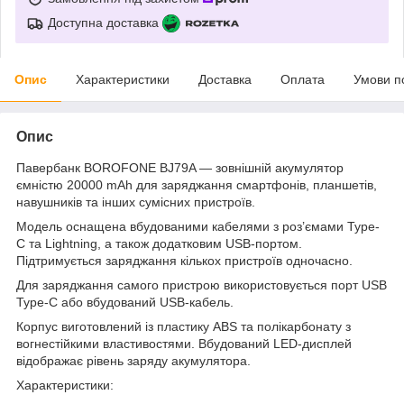
Доступна доставка
Опис
Характеристики
Доставка
Оплата
Умови п
Опис
Павербанк BOROFONE BJ79A — зовнішній акумулятор
ємністю 20000 mAh для заряджання смартфонів, планшетів,
навушників та інших сумісних пристроїв.
Модель оснащена вбудованими кабелями з роз’ємами Type-
C та Lightning, а також додатковим USB-портом.
Підтримується заряджання кількох пристроїв одночасно.
Для заряджання самого пристрою використовується порт USB
Type-C або вбудований USB-кабель.
Корпус виготовлений із пластику ABS та полікарбонату з
вогнестійкими властивостями. Вбудований LED-дисплей
відображає рівень заряду акумулятора.
Характеристики: